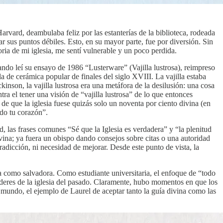
arvard, deambulaba feliz por las estanterías de la biblioteca, rodeada
 sus puntos débiles. Esto, en su mayor parte, fue por diversión. Sin
ia de mi iglesia, me sentí vulnerable y un poco perdida.
ndo leí su ensayo de 1986 “Lusterware” (Vajilla lustrosa), reimpreso
la de cerámica popular de finales del siglo XVIII. La vajilla estaba
nson, la vajilla lustrosa era una metáfora de la desilusión: una cosa
a el tener una visión de “vajilla lustrosa” de lo que entonces
e que la iglesia fuese quizás solo un noventa por ciento divina (en
odo tu corazón”.
, las frases comunes “Sé que la Iglesia es verdadera” y “la plenitud
divina; ya fuera un obispo dando consejos sobre citas o una autoridad
tradicción, ni necesidad de mejorar. Desde este punto de vista, la
ra como salvadora. Como estudiante universitaria, el enfoque de “todo
 líderes de la iglesia del pasado. Claramente, hubo momentos en que los
 mundo, el ejemplo de Laurel de aceptar tanto la guía divina como las