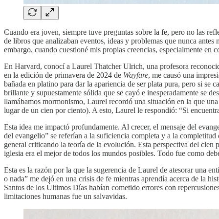
Cuando era joven, siempre tuve preguntas sobre la fe, pero no las refl
de libros que analizaban eventos, ideas y problemas que nunca antes m
embargo, cuando cuestioné mis propias creencias, especialmente en com
En Harvard, conocí a Laurel Thatcher Ulrich, una profesora reconocid
en la edición de primavera de 2024 de
Wayfare
, me causó una impresió
bañada en platino para dar la apariencia de ser plata pura, pero si se
brillante y supuestamente sólida que se cayó e inesperadamente se dest
llamábamos mormonismo, Laurel recordó una situación en la que una jo
lugar de un cien por ciento). A esto, Laurel le respondió: “Si encuentr
Esta idea me impactó profundamente. Al crecer, el mensaje del evangel
del evangelio” se referían a la suficiencia completa y a la completitud
general criticando la teoría de la evolución. Esta perspectiva del cien
iglesia era el mejor de todos los mundos posibles. Todo fue como deb
Esta es la razón por la que la sugerencia de Laurel de atesorar una e
o nada” me dejó en una crisis de fe mientras aprendía acerca de la hist
Santos de los Últimos Días habían cometido errores con repercusiones 
limitaciones humanas fue un salvavidas.