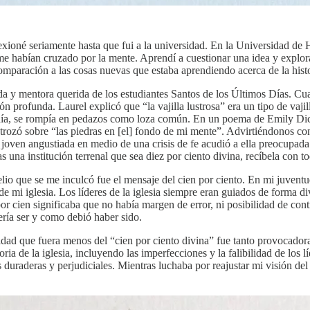
exioné seriamente hasta que fui a la universidad. En la Universidad de H
e habían cruzado por la mente. Aprendí a cuestionar una idea y explorar
paración a las cosas nuevas que estaba aprendiendo acerca de la histor
a y mentora querida de los estudiantes Santos de los Últimos Días. Cua
n profunda. Laurel explicó que “la vajilla lustrosa” era un tipo de vajil
 caía, se rompía en pedazos como loza común. En un poema de Emily Dicki
rozó sobre “las piedras en [el] fondo de mi mente”. Advirtiéndonos contr
ven angustiada en medio de una crisis de fe acudió a ella preocupada d
as una institución terrenal que sea diez por ciento divina, recíbela con t
io que se me inculcó fue el mensaje del cien por ciento. En mi juventud
 de mi iglesia. Los líderes de la iglesia siempre eran guiados de forma 
 por cien significaba que no había margen de error, ni posibilidad de con
ería ser y como debió haber sido.
ntidad que fuera menos del “cien por ciento divina” fue tanto provocado
oria de la iglesia, incluyendo las imperfecciones y la falibilidad de los
duraderas y perjudiciales. Mientras luchaba por reajustar mi visión del