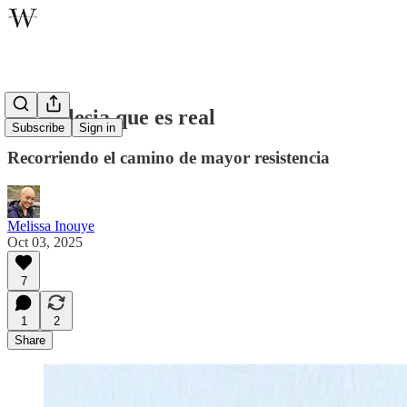
Una iglesia que es real
Subscribe
Sign in
Recorriendo el camino de mayor resistencia
Melissa Inouye
Oct 03, 2025
7
1
2
Share