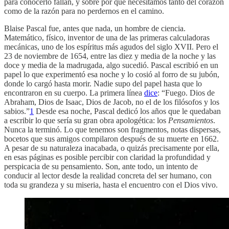
para conocerlo fallan, y sobre por qué necesitamos tanto del corazón
como de la razón para no perdernos en el camino.
Blaise Pascal fue, antes que nada, un hombre de ciencia.
Matemático, físico, inventor de una de las primeras calculadoras
mecánicas, uno de los espíritus más agudos del siglo XVII. Pero el
23 de noviembre de 1654, entre las diez y media de la noche y las
doce y media de la madrugada, algo sucedió. Pascal escribió en un
papel lo que experimentó esa noche y lo cosió al forro de su jubón,
donde lo cargó hasta morir. Nadie supo del papel hasta que lo
encontraron en su cuerpo. La primera línea
dice
: “Fuego. Dios de
Abraham, Dios de Isaac, Dios de Jacob, no el de los filósofos y los
sabios.”
1
Desde esa noche, Pascal dedicó los años que le quedaban
a escribir lo que sería su gran obra apologética: los
Pensamientos
.
Nunca la terminó. Lo que tenemos son fragmentos, notas dispersas,
bocetos que sus amigos compilaron después de su muerte en 1662.
A pesar de su naturaleza inacabada, o quizás precisamente por ella,
en esas páginas es posible percibir con claridad la profundidad y
perspicacia de su pensamiento. Son, ante todo, un intento de
conducir al lector desde la realidad concreta del ser humano, con
toda su grandeza y su miseria, hasta el encuentro con el Dios vivo.