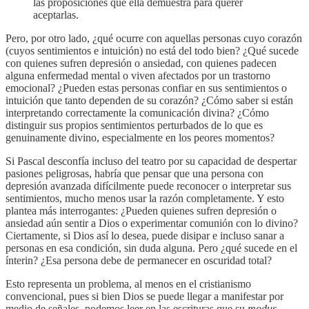
las proposiciones que ella demuestra para querer
aceptarlas.
Pero, por otro lado, ¿qué ocurre con aquellas personas cuyo corazón
(cuyos sentimientos e intuición) no está del todo bien? ¿Qué sucede
con quienes sufren depresión o ansiedad, con quienes padecen
alguna enfermedad mental o viven afectados por un trastorno
emocional? ¿Pueden estas personas confiar en sus sentimientos o
intuición que tanto dependen de su corazón? ¿Cómo saber si están
interpretando correctamente la comunicación divina? ¿Cómo
distinguir sus propios sentimientos perturbados de lo que es
genuinamente divino, especialmente en los peores momentos?
Si Pascal desconfía incluso del teatro por su capacidad de despertar
pasiones peligrosas, habría que pensar que una persona con
depresión avanzada difícilmente puede reconocer o interpretar sus
sentimientos, mucho menos usar la razón completamente. Y esto
plantea más interrogantes: ¿Pueden quienes sufren depresión o
ansiedad aún sentir a Dios o experimentar comunión con lo divino?
Ciertamente, si Dios así lo desea, puede disipar e incluso sanar a
personas en esa condición, sin duda alguna. Pero ¿qué sucede en el
ínterin? ¿Esa persona debe de permanecer en oscuridad total?
Esto representa un problema, al menos en el cristianismo
convencional, pues si bien Dios se puede llegar a manifestar por
medio de señales, podemos leer en las escrituras que su
modus