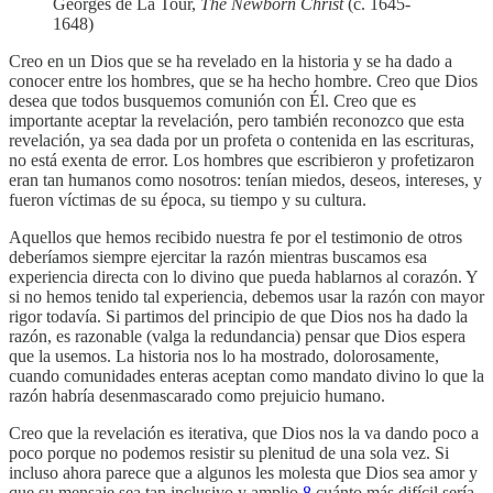
Georges de La Tour,
The Newborn Christ
(c. 1645-
1648)
Creo en un Dios que se ha revelado en la historia y se ha dado a
conocer entre los hombres, que se ha hecho hombre. Creo que Dios
desea que todos busquemos comunión con Él. Creo que es
importante aceptar la revelación, pero también reconozco que esta
revelación, ya sea dada por un profeta o contenida en las escrituras,
no está exenta de error. Los hombres que escribieron y profetizaron
eran tan humanos como nosotros: tenían miedos, deseos, intereses, y
fueron víctimas de su época, su tiempo y su cultura.
Aquellos que hemos recibido nuestra fe por el testimonio de otros
deberíamos siempre ejercitar la razón mientras buscamos esa
experiencia directa con lo divino que pueda hablarnos al corazón. Y
si no hemos tenido tal experiencia, debemos usar la razón con mayor
rigor todavía. Si partimos del principio de que Dios nos ha dado la
razón, es razonable (valga la redundancia) pensar que Dios espera
que la usemos. La historia nos lo ha mostrado, dolorosamente,
cuando comunidades enteras aceptan como mandato divino lo que la
razón habría desenmascarado como prejuicio humano.
Creo que la revelación es iterativa, que Dios nos la va dando poco a
poco porque no podemos resistir su plenitud de una sola vez. Si
incluso ahora parece que a algunos les molesta que Dios sea amor y
que su mensaje sea tan inclusivo y amplio,
8
cuánto más difícil sería