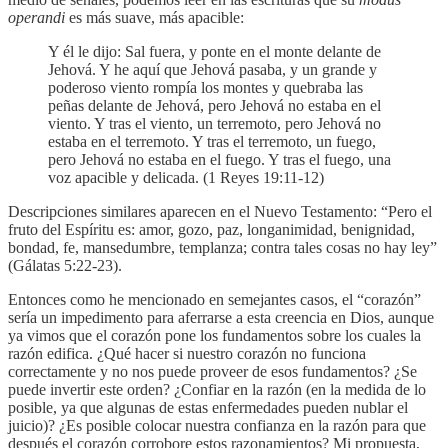
operandi
es más suave, más apacible:
Y él le dijo: Sal fuera, y ponte en el monte delante de
Jehová. Y he aquí que Jehová pasaba, y un grande y
poderoso viento rompía los montes y quebraba las
peñas delante de Jehová, pero Jehová no estaba en el
viento. Y tras el viento, un terremoto, pero Jehová no
estaba en el terremoto. Y tras el terremoto, un fuego,
pero Jehová no estaba en el fuego. Y tras el fuego, una
voz apacible y delicada. (1 Reyes 19:11-12)
Descripciones similares aparecen en el Nuevo Testamento: “Pero el
fruto del Espíritu es: amor, gozo, paz, longanimidad, benignidad,
bondad, fe, mansedumbre, templanza; contra tales cosas no hay ley”
(Gálatas 5:22-23).
Entonces como he mencionado en semejantes casos, el “corazón”
sería un impedimento para aferrarse a esta creencia en Dios, aunque
ya vimos que el corazón pone los fundamentos sobre los cuales la
razón edifica. ¿Qué hacer si nuestro corazón no funciona
correctamente y no nos puede proveer de esos fundamentos? ¿Se
puede invertir este orden? ¿Confiar en la razón (en la medida de lo
posible, ya que algunas de estas enfermedades pueden nublar el
juicio)? ¿Es posible colocar nuestra confianza en la razón para que
después el corazón corrobore estos razonamientos? Mi propuesta,