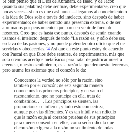
Si bien pienso que el Dios de Abraham, de Isaac, y de Jacob
(usando sus palabras) debe sentirse, debe experimentarse, creo que
pocas veces—si no es que casi nunca—llegamos al conocimiento o
a la idea de Dios solo a través del intelecto, sino después de haber
experimentado; de haber sentido una presencia externa, o de ser
abrumados por pensamientos que parecen venir de fuera de
nosotros. Creo que es hasta ese punto, después de sentir, cuando
usamos el intelecto; después de todo “La razón es, y sólo debe ser,
esclava de las pasiones, y no puede pretender otro oficio que el de
servirlas y obedecerlas.”
4
Así que en este punto estoy de acuerdo
con Pascal en que Dios debe sentirse, de experimentarse, más que
solo crearnos acertijos metafísicos para tratar de justificar nuestra
creencia, nuestro sentimiento, es la razón la que demuestra teoremas,
pero asume los axiomas que el corazón le da:
Conocemos la verdad no sólo por la razón, sino
también por el corazón; de esta segunda manera
conocemos los primeros principios, y en vano el
razonamiento, que no participa en ella, trata de
combatirlos. . . . Los principios se sienten, las
proporciones se infieren; y todo esto con certeza,
aunque por vías diferentes. Y es tan inútil y tan ridículo
que la razón exija al corazón pruebas de sus principios
para querer consentir en ellos, como sería ridículo que
el corazón exigiera a la razón un sentimiento de todas