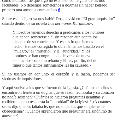
como indicador de que algo no está bien con alguna de las dos
facultades. No debemos someternos a dogmas sin haber logrado
primero una armonía entre ambas.
6
Sobre este peligro ya nos habló Dostoievski en “El gran inquisidor”
situado dentro de su novela
Los hermanos Karamazov
:
Y nosotros tenemos derecho a predicarles a los hombres
que deben someterse a él sin razonar, aun contra los
dictados de su conciencia. Y eso es lo que hemos
hecho. Hemos corregido tu obra; la hemos basado en el
“milagro,” el “misterio,” y la “autoridad.” Y los
hombres se han congratulado de verse de nuevo
conducidos como un rebaño y libres, por fin, del don
funesto que tantos sufrimientos les ha causado.
7
Si no usamos en conjunto el corazón y la razón, podemos ser
víctimas de inquisidores.
Y aquí vuelvo a los que se fueron de la Iglesia. ¿Cuántos de ellos se
encontraron frente a un dogma que su razón rechazaba y su corazón
no podía sostener? ¿Cuántos se hicieron preguntas genuinas y
recibieron como respuesta la “autoridad” de la Iglesia? ¿A cuántos
se les dijo que les faltaba fe, que no dudaran, que simplemente
obedecieran? ¿Cuántos aprendieron que preguntar era sinónimo de
apostatar?