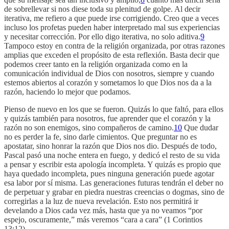
de sobrellevar si nos diese toda su plenitud de golpe. Al decir
iterativa, me refiero a que puede irse corrigiendo. Creo que a veces
incluso los profetas pueden haber interpretado mal sus experiencias
y necesitar corrección. Por ello digo iterativa, no solo aditiva.
9
Tampoco estoy en contra de la religión organizada, por otras razones
amplias que exceden el propósito de esta reflexión. Basta decir que
podemos creer tanto en la religión organizada como en la
comunicación individual de Dios con nosotros, siempre y cuando
estemos abiertos al corazón y sometamos lo que Dios nos da a la
razón, haciendo lo mejor que podamos.
Pienso de nuevo en los que se fueron. Quizás lo que faltó, para ellos
y quizás también para nosotros, fue aprender que el corazón y la
razón no son enemigos, sino compañeros de camino.
10
Que dudar
no es perder la fe, sino darle cimientos. Que preguntar no es
apostatar, sino honrar la razón que Dios nos dio. Después de todo,
Pascal pasó una noche entera en fuego, y dedicó el resto de su vida
a pensar y escribir esta apología incompleta. Y quizás es propio que
haya quedado incompleta, pues ninguna generación puede agotar
esa labor por sí misma. Las generaciones futuras tendrán el deber no
de perpetuar y grabar en piedra nuestras creencias o dogmas, sino de
corregirlas a la luz de nueva revelación. Esto nos permitirá ir
develando a Dios cada vez más, hasta que ya no veamos “por
espejo, oscuramente,” más veremos “cara a cara” (1 Corintios
13:12).