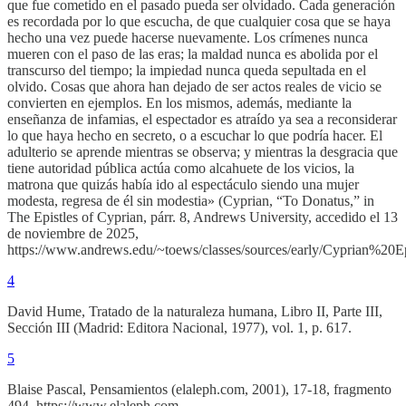
que fue cometido en el pasado pueda ser olvidado. Cada generación
es recordada por lo que escucha, de que cualquier cosa que se haya
hecho una vez puede hacerse nuevamente. Los crímenes nunca
mueren con el paso de las eras; la maldad nunca es abolida por el
transcurso del tiempo; la impiedad nunca queda sepultada en el
olvido. Cosas que ahora han dejado de ser actos reales de vicio se
convierten en ejemplos. En los mismos, además, mediante la
enseñanza de infamias, el espectador es atraído ya sea a reconsiderar
lo que haya hecho en secreto, o a escuchar lo que podría hacer. El
adulterio se aprende mientras se observa; y mientras la desgracia que
tiene autoridad pública actúa como alcahuete de los vicios, la
matrona que quizás había ido al espectáculo siendo una mujer
modesta, regresa de él sin modestia» (Cyprian, “To Donatus,” in
The Epistles of Cyprian, párr. 8, Andrews University, accedido el 13
de noviembre de 2025,
https://www.andrews.edu/~toews/classes/sources/early/Cyprian%20Ep
4
David Hume, Tratado de la naturaleza humana, Libro II, Parte III,
Sección III (Madrid: Editora Nacional, 1977), vol. 1, p. 617.
5
Blaise Pascal, Pensamientos (elaleph.com, 2001), 17-18, fragmento
494, https://www.elaleph.com