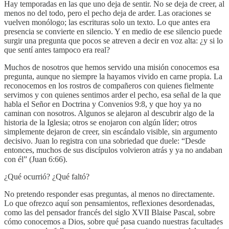
Hay temporadas en las que uno deja de sentir. No se deja de creer, al
menos no del todo, pero el pecho deja de arder. Las oraciones se
vuelven monólogo; las escrituras solo un texto. Lo que antes era
presencia se convierte en silencio. Y en medio de ese silencio puede
surgir una pregunta que pocos se atreven a decir en voz alta: ¿y si lo
que sentí antes tampoco era real?
Muchos de nosotros que hemos servido una misión conocemos esa
pregunta, aunque no siempre la hayamos vivido en carne propia. La
reconocemos en los rostros de compañeros con quienes fielmente
servimos y con quienes sentimos arder el pecho, esa señal de la que
habla el Señor en Doctrina y Convenios 9:8, y que hoy ya no
caminan con nosotros. Algunos se alejaron al descubrir algo de la
historia de la Iglesia; otros se enojaron con algún líder; otros
simplemente dejaron de creer, sin escándalo visible, sin argumento
decisivo. Juan lo registra con una sobriedad que duele: “Desde
entonces, muchos de sus discípulos volvieron atrás y ya no andaban
con él” (Juan 6:66).
¿Qué ocurrió? ¿Qué faltó?
No pretendo responder esas preguntas, al menos no directamente.
Lo que ofrezco aquí son pensamientos, reflexiones desordenadas,
como las del pensador francés del siglo XVII Blaise Pascal, sobre
cómo conocemos a Dios, sobre qué pasa cuando nuestras facultades