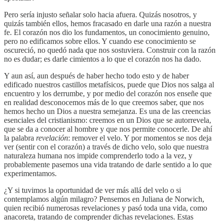
Pero sería injusto señalar solo hacia afuera. Quizás nosotros, y
quizás también ellos, hemos fracasado en darle una razón a nuestra
fe. El corazón nos dio los fundamentos, un conocimiento genuino,
pero no edificamos sobre ellos. Y cuando ese conocimiento se
oscureció, no quedó nada que nos sostuviera. Construir con la razón
no es dudar; es darle cimientos a lo que el corazón nos ha dado.
Y aun así, aun después de haber hecho todo esto y de haber
edificado nuestros castillos metafísicos, puede que Dios nos salga al
encuentro y los derrumbe, y por medio del corazón nos enseñe que
en realidad desconocemos más de lo que creemos saber, que nos
hemos hecho un Dios a nuestra semejanza. Es una de las creencias
esenciales del cristianismo: creemos en un Dios que se autorrevela,
que se da a conocer al hombre y que nos permite conocerle. De ahí
la palabra
revelación
: remover el velo. Y por momentos se nos deja
ver (sentir con el corazón) a través de dicho velo, solo que nuestra
naturaleza humana nos impide comprenderlo todo a la vez, y
probablemente pasemos una vida tratando de darle sentido a lo que
experimentamos.
¿Y si tuvimos la oportunidad de ver más allá del velo o si
contemplamos algún milagro? Pensemos en Juliana de Norwich,
quien recibió numerosas revelaciones y pasó toda una vida, como
anacoreta, tratando de comprender dichas revelaciones. Estas