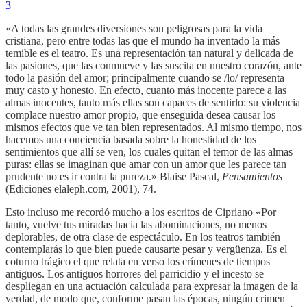
3
«A todas las grandes diversiones son peligrosas para la vida
cristiana, pero entre todas las que el mundo ha inventado la más
temible es el teatro. Es una representación tan natural y delicada de
las pasiones, que las conmueve y las suscita en nuestro corazón, ante
todo la pasión del amor; principalmente cuando se /lo/ representa
muy casto y honesto. En efecto, cuanto más inocente parece a las
almas inocentes, tanto más ellas son capaces de sentirlo: su violencia
complace nuestro amor propio, que enseguida desea causar los
mismos efectos que ve tan bien representados. Al mismo tiempo, nos
hacemos una conciencia basada sobre la honestidad de los
sentimientos que allí se ven, los cuales quitan el temor de las almas
puras: ellas se imaginan que amar con un amor que les parece tan
prudente no es ir contra la pureza.» Blaise Pascal,
Pensamientos
(Ediciones elaleph.com, 2001), 74.
Esto incluso me recordó mucho a los escritos de Cipriano «Por
tanto, vuelve tus miradas hacia las abominaciones, no menos
deplorables, de otra clase de espectáculo. En los teatros también
contemplarás lo que bien puede causarte pesar y vergüenza. Es el
coturno trágico el que relata en verso los crímenes de tiempos
antiguos. Los antiguos horrores del parricidio y el incesto se
despliegan en una actuación calculada para expresar la imagen de la
verdad, de modo que, conforme pasan las épocas, ningún crimen