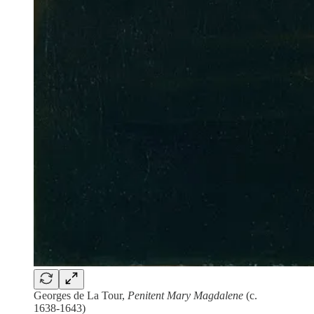
Georges de La Tour,
Penitent Mary Magdalene
(c.
1638-1643)