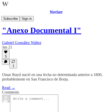
Wayfare
Celebrations
Subscribe
Sign in
"Anexo Documental I"
Gabriel González Núñez
Jan 21
5
1
Omar Ibayú nació en una fecha no determinada anterior a 1800,
probablemente en San Francisco de Borja.
Read →
Comments