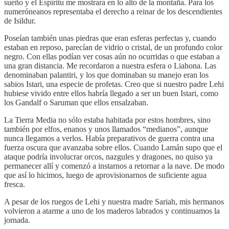
sueño y el Espíritu me mostrara en lo alto de la montaña. Para los
numeróneanos representaba el derecho a reinar de los descendientes
de Isildur.
Poseían también unas piedras que eran esferas perfectas y, cuando
estaban en reposo, parecían de vidrio o cristal, de un profundo color
negro. Con ellas podían ver cosas aún no ocurridas o que estaban a
una gran distancia. Me recordaron a nuestra esfera o Liahona. Las
denominaban palantiri, y los que dominaban su manejo eran los
sabios Istari, una especie de profetas. Creo que si nuestro padre Lehi
hubiese vivido entre ellos habría llegado a ser un buen Istari, como
los Gandalf o Saruman que ellos ensalzaban.
La Tierra Media no sólo estaba habitada por estos hombres, sino
también por elfos, enanos y unos llamados “medianos”, aunque
nunca llegamos a verlos. Había preparativos de guerra contra una
fuerza oscura que avanzaba sobre ellos. Cuando Lamán supo que el
ataque podría involucrar orcos, nazgules y dragones, no quiso ya
permanecer allí y comenzó a instarnos a retornar a la nave. De modo
que así lo hicimos, luego de aprovisionarnos de suficiente agua
fresca.
A pesar de los ruegos de Lehi y nuestra madre Sariah, mis hermanos
volvieron a atarme a uno de los maderos labrados y continuamos la
jornada.