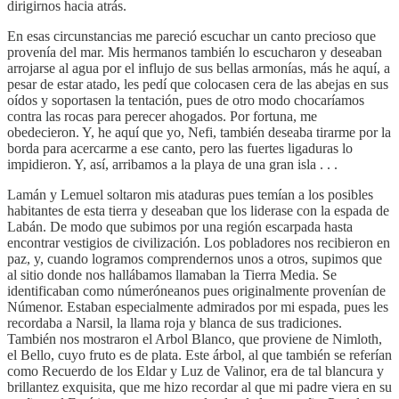
dirigirnos hacia atrás.
En esas circunstancias me pareció escuchar un canto precioso que
provenía del mar. Mis hermanos también lo escucharon y deseaban
arrojarse al agua por el influjo de sus bellas armonías, más he aquí, a
pesar de estar atado, les pedí que colocasen cera de las abejas en sus
oídos y soportasen la tentación, pues de otro modo chocaríamos
contra las rocas para perecer ahogados. Por fortuna, me
obedecieron. Y, he aquí que yo, Nefi, también deseaba tirarme por la
borda para acercarme a ese canto, pero las fuertes ligaduras lo
impidieron. Y, así, arribamos a la playa de una gran isla . . .
Lamán y Lemuel soltaron mis ataduras pues temían a los posibles
habitantes de esta tierra y deseaban que los liderase con la espada de
Labán. De modo que subimos por una región escarpada hasta
encontrar vestigios de civilización. Los pobladores nos recibieron en
paz, y, cuando logramos comprendernos unos a otros, supimos que
al sitio donde nos hallábamos llamaban la Tierra Media. Se
identificaban como númeróneanos pues originalmente provenían de
Númenor. Estaban especialmente admirados por mi espada, pues les
recordaba a Narsil, la llama roja y blanca de sus tradiciones.
También nos mostraron el Arbol Blanco, que proviene de Nimloth,
el Bello, cuyo fruto es de plata. Este árbol, al que también se referían
como Recuerdo de los Eldar y Luz de Valinor, era de tal blancura y
brillantez exquisita, que me hizo recordar al que mi padre viera en su