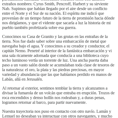
extraños nombres: Cyrus Smith, Pencroff, Harbert y su sirviente
Nab. Supimos que habían llegado por el aire desde un conflicto
entre el Norte y el Sur de su nación. El espíritu me indicó que
provenían de un tiempo futuro de la tierra de promisión hacia dónde
nos dirigíamos, y que el vidente que sacaría a luz la historia de mi
pueblo también profetizaría sobre esa guerra.
Conocimos su Casa de Granito y las grutas en las entrañas de la
tierra. Nos fue dado saber sobre una embarcación de metal que
navegaba bajo el agua. Y conocimos a su creador y conductor, el
capitán Nemo. Penetré al interior de la fantástica embarcación y vi
una sala ricamente adornada que conducía a una biblioteca cuyo
techo luminoso vertía un torrente de luz. Una ancha puerta daba
paso a un vasto salón donde se acumulaban toda clase de tesoros de
la naturaleza: el oro, la plata y las piedras preciosas, en mayor
variedad y abundancia que las que habíamos perdido en manos de
Labán, allá en Jerusalén.
Al retornar al exterior, sentimos temblar la tierra y alcanzamos a
divisar la fumarola de un volcán que entraba en erupción. Trozos de
roca encendidos y denso hollín nos rodeaban y, a duras penas,
logramos retornar al barco, para partir nuevamente.
Nuestra trayectoria nos puso en contacto con otro navío. Lamán y
Lemuel no deseaban ya interactuar con otros navegantes, y mucho