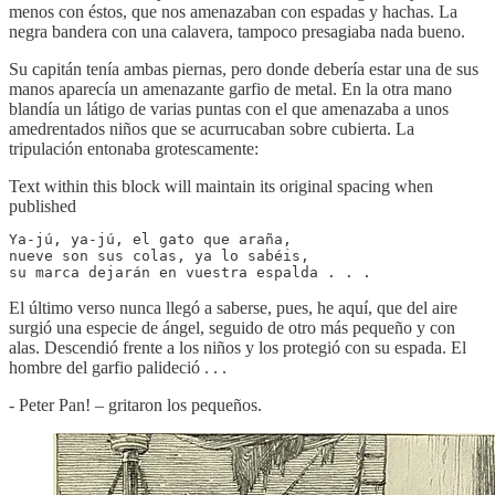
menos con éstos, que nos amenazaban con espadas y hachas. La
negra bandera con una calavera, tampoco presagiaba nada bueno.
Su capitán tenía ambas piernas, pero donde debería estar una de sus
manos aparecía un amenazante garfio de metal. En la otra mano
blandía un látigo de varias puntas con el que amenazaba a unos
amedrentados niños que se acurrucaban sobre cubierta. La
tripulación entonaba grotescamente:
Text within this block will maintain its original spacing when
published
Ya-jú, ya-jú, el gato que araña,

nueve son sus colas, ya lo sabéis,

su marca dejarán en vuestra espalda . . .
El último verso nunca llegó a saberse, pues, he aquí, que del aire
surgió una especie de ángel, seguido de otro más pequeño y con
alas. Descendió frente a los niños y los protegió con su espada. El
hombre del garfio palideció . . .
- Peter Pan! – gritaron los pequeños.