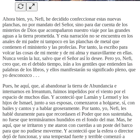
Ahora bien, yo, Nefi, he decidido confeccionar estas nuevas
planchas, no por mandato del Señor, sino para dar cuenta de los
misterios de Dios que acompañaron nuestro viaje por las grandes
aguas a la tierra prometida. Y esta narración no se encuentra en los
anales de mi padre ni tampoco en las planchas de metal que
contienen el ministerio y las profecías. Por tanto, la escribo para
volcar las cosas de mi mente y de mi alma y maravillarme en ellas.
Nunca verán la luz, salvo que el Señor así lo desee. Pero yo, Nefi,
creo que, en el debido tiempo, irán a los gentiles que entienden las
palabras de los libros, y ellos manifestarán su significado pleno, que
yo desconozco . . .
Pues, he aquí, que, al abandonar la tierra de Abundancia e
internarnos en Irreantum, fuimos impelidos por el viento por el
espacio de muchos días. Y aconteció que Lamán y Lemuel y los
hijos de Ismael, junto a sus esposas, comenzaron a holgarse, sí, con
bailes y cantos y a hablar groseramente. Por tanto, yo, Nefi, les
hablé duramente para que recordasen el Poder que nos sustentaba,
no fuese que termináramos hundidos en el fondo del mar. Mas, he
aquí, que se irritaron y me ataron con cuerdas a un poste del barco
para que no pudiese moverme. Y aconteció que la esfera o director
dejó de funcionar, y una tempestad fuerte y terrible comenzó a