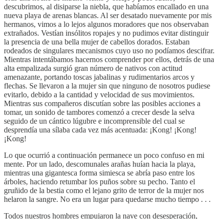
descubrimos, al disiparse la niebla, que habíamos encallado en una
nueva playa de arenas blancas. Al ser desatado nuevamente por mis
hermanos, vimos a lo lejos algunos moradores que nos observaban
extrañados. Vestían insólitos ropajes y no pudimos evitar distinguir
la presencia de una bella mujer de cabellos dorados. Estaban
rodeados de singulares mecanismos cuyo uso no podíamos descifrar.
Mientras intentábamos hacernos comprender por ellos, detrás de una
alta empalizada surgió gran número de nativos con actitud
amenazante, portando toscas jabalinas y rudimentarios arcos y
flechas. Se llevaron a la mujer sin que ninguno de nosotros pudiese
evitarlo, debido a la cantidad y velocidad de sus movimientos.
Mientras sus compañeros discutían sobre las posibles acciones a
tomar, un sonido de tambores comenzó a crecer desde la selva
seguido de un cántico lúgubre e incomprensible del cual se
desprendía una sílaba cada vez más acentuada: ¡Kong! ¡Kong!
¡Kong!
Lo que ocurrió a continuación permanece un poco confuso en mi
mente. Por un lado, descomunales arañas huían hacia la playa,
mientras una gigantesca forma simiesca se abría paso entre los
árboles, haciendo retumbar los puños sobre su pecho. Tanto el
gruñido de la bestia como el lejano grito de terror de la mujer nos
helaron la sangre. No era un lugar para quedarse mucho tiempo . . .
Todos nuestros hombres empujaron la nave con desesperación,