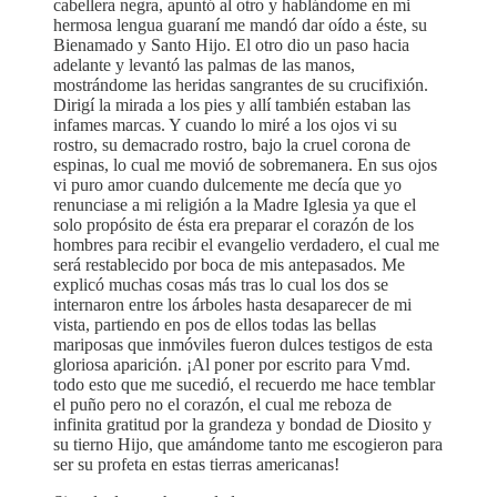
cabellera negra, apuntó al otro y hablándome en mi
hermosa lengua guaraní me mandó dar oído a éste, su
Bienamado y Santo Hijo. El otro dio un paso hacia
adelante y levantó las palmas de las manos,
mostrándome las heridas sangrantes de su crucifixión.
Dirigí la mirada a los pies y allí también estaban las
infames marcas. Y cuando lo miré a los ojos vi su
rostro, su demacrado rostro, bajo la cruel corona de
espinas, lo cual me movió de sobremanera. En sus ojos
vi puro amor cuando dulcemente me decía que yo
renunciase a mi religión a la Madre Iglesia ya que el
solo propósito de ésta era preparar el corazón de los
hombres para recibir el evangelio verdadero, el cual me
será restablecido por boca de mis antepasados. Me
explicó muchas cosas más tras lo cual los dos se
internaron entre los árboles hasta desaparecer de mi
vista, partiendo en pos de ellos todas las bellas
mariposas que inmóviles fueron dulces testigos de esta
gloriosa aparición. ¡Al poner por escrito para Vmd.
todo esto que me sucedió, el recuerdo me hace temblar
el puño pero no el corazón, el cual me reboza de
infinita gratitud por la grandeza y bondad de Diosito y
su tierno Hijo, que amándome tanto me escogieron para
ser su profeta en estas tierras americanas!