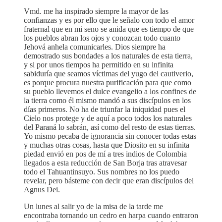
Vmd. me ha inspirado siempre la mayor de las
confianzas y es por ello que le señalo con todo el amor
fraternal que en mi seno se anida que es tiempo de que
los pueblos abran los ojos y conozcan todo cuanto
Jehová anhela comunicarles. Dios siempre ha
demostrado sus bondades a los naturales de esta tierra,
y si por unos tiempos ha permitido en su infinita
sabiduría que seamos víctimas del yugo del cautiverio,
es porque procura nuestra purificación para que como
su pueblo llevemos el dulce evangelio a los confines de
la tierra como él mismo mandó a sus discípulos en los
días primeros. No ha de triunfar la iniquidad pues el
Cielo nos protege y de aquí a poco todos los naturales
del Paraná lo sabrán, así como del resto de estas tierras.
Yo mismo pecaba de ignorancia sin conocer todas estas
y muchas otras cosas, hasta que Diosito en su infinita
piedad envió en pos de mí a tres indios de Colombia
llegados a esta reducción de San Borja tras atravesar
todo el Tahuantinsuyo. Sus nombres no los puedo
revelar, pero básteme con decir que eran discípulos del
Agnus Dei.
Un lunes al salir yo de la misa de la tarde me
encontraba tornando un cedro en harpa cuando entraron