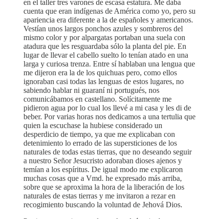
en el taller tres varones de escasa estatura. Me daba
cuenta que eran indígenas de América como yo, pero su
apariencia era diferente a la de españoles y americanos.
Vestían unos largos ponchos azules y sombreros del
mismo color y por alpargatas portaban una suela con
atadura que les resguardaba sólo la planta del pie. En
lugar de llevar el cabello suelto lo tenían atado en una
larga y curiosa trenza. Entre sí hablaban una lengua que
me dijeron era la de los quichuas pero, como ellos
ignoraban casi todas las lenguas de estos lugares, no
sabiendo hablar ni guaraní ni portugués, nos
comunicábamos en castellano. Solícitamente me
pidieron agua por lo cual los llevé a mi casa y les di de
beber. Por varias horas nos dedicamos a una tertulia que
quien la escuchase la hubiese considerado un
desperdicio de tiempo, ya que me explicaban con
detenimiento lo errado de las supersticiones de los
naturales de todas estas tierras, que no deseando seguir
a nuestro Señor Jesucristo adoraban dioses ajenos y
temían a los espíritus. De igual modo me explicaron
muchas cosas que a Vmd. he expresado más arriba,
sobre que se aproxima la hora de la liberación de los
naturales de estas tierras y me invitaron a rezar en
recogimiento buscando la voluntad de Jehová Dios.