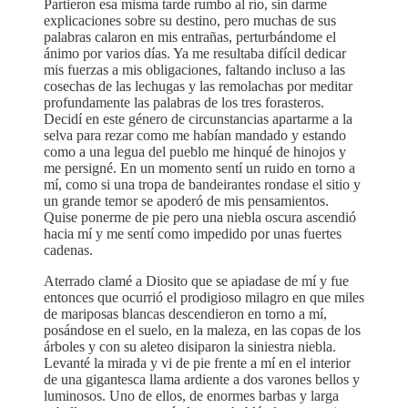
Partieron esa misma tarde rumbo al río, sin darme
explicaciones sobre su destino, pero muchas de sus
palabras calaron en mis entrañas, perturbándome el
ánimo por varios días. Ya me resultaba difícil dedicar
mis fuerzas a mis obligaciones, faltando incluso a las
cosechas de las lechugas y las remolachas por meditar
profundamente las palabras de los tres forasteros.
Decidí en este género de circunstancias apartarme a la
selva para rezar como me habían mandado y estando
como a una legua del pueblo me hinqué de hinojos y
me persigné. En un momento sentí un ruido en torno a
mí, como si una tropa de bandeirantes rondase el sitio y
un grande temor se apoderó de mis pensamientos.
Quise ponerme de pie pero una niebla oscura ascendió
hacia mí y me sentí como impedido por unas fuertes
cadenas.
Aterrado clamé a Diosito que se apiadase de mí y fue
entonces que ocurrió el prodigioso milagro en que miles
de mariposas blancas descendieron en torno a mí,
posándose en el suelo, en la maleza, en las copas de los
árboles y con su aleteo disiparon la siniestra niebla.
Levanté la mirada y vi de pie frente a mí en el interior
de una gigantesca llama ardiente a dos varones bellos y
luminosos. Uno de ellos, de enormes barbas y larga